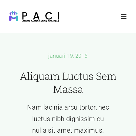
Skip
to
Toggl
content
Navig
Startpagina
januari 19, 2016
Donatie
Aliquam Luctus Sem
Contacteer ons
Massa
Live televisie
Nam lacinia arcu tortor, nec
luctus nibh dignissim eu
nulla sit amet maximus.