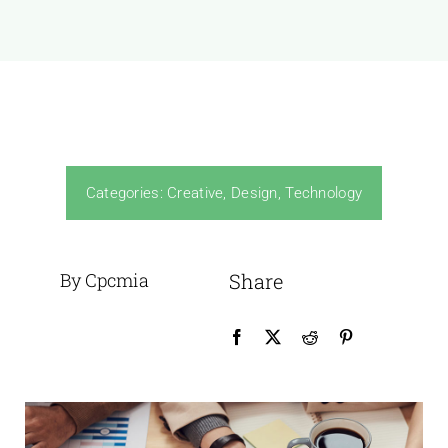
Categories:
Creative
,
Design
,
Technology
By Cpcmia
Share