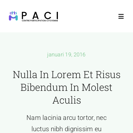
Skip
to
Toggl
content
Navig
Startpagina
januari 19, 2016
Donatie
Nulla In Lorem Et Risus
Contacteer ons
Bibendum In Molest
Aculis
Live televisie
Nam lacinia arcu tortor, nec
luctus nibh dignissim eu