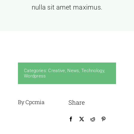
nulla sit amet maximus.
Categories:
Creative
,
News
,
Technology
,
Wordpress
By Cpcmia
Share